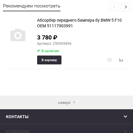
Рекомендуем посмотреть
Абсорбер переднего бампера бу BMW 5 F10
OEM 51117903991
3 780
₽
Артикул: 250909896
В наличии
Добавить
Добави
В корзину
в
к
избранное
сравне
наверх
КОНТАКТЫ
КОМПАНИЯ