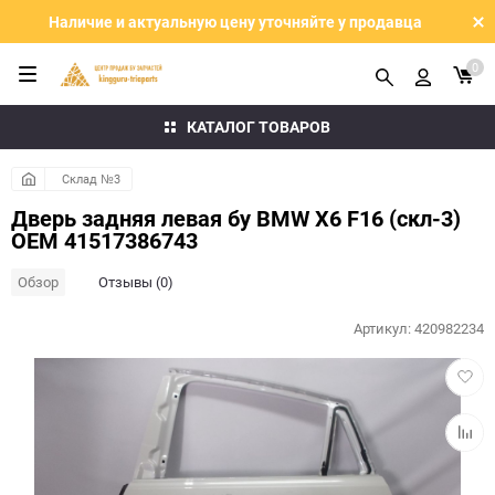
Наличие и актуальную цену уточняйте у продавца
0
КАТАЛОГ ТОВАРОВ
Склад №3
Дверь задняя левая бу BMW X6 F16 (скл-3)
OEM 41517386743
Обзор
Отзывы (0)
Артикул:
420982234
Добав
в
избра
Добав
к
сравн