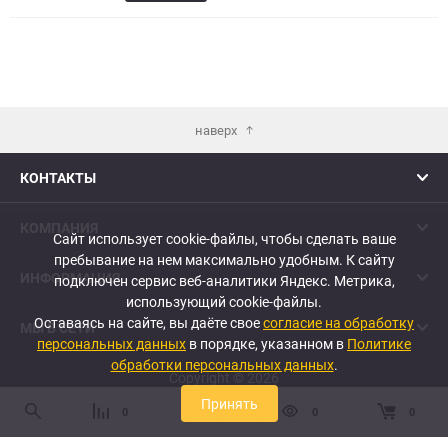
в
к
избранное
сравне
наверх
КОНТАКТЫ
КОМПАНИЯ
Сайт использует cookie-файлы, чтобы сделать ваше
пребывание на нем максимально удобным. К cайту
ИНФОРМАЦИЯ
подключен сервис веб-аналитики Яндекс. Метрика,
использующий cookie-файлы.
Оставаясь на сайте, вы даёте свое
согласие на обработку
МЫ В СЕТИ
персональных данных
в порядке, указанном в
Политике
обработки персональных данных
.
Copyright © 2026
Принять
0
0
0
0