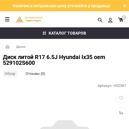
Наличие и актуальную цену уточняйте у продавца
0
КАТАЛОГ ТОВАРОВ
Диски
Диск литой R17 6.5J Hyundai Ix35 oem
529102S600
Обзор
Отзывы (0)
Артикул:
H52567
Добав
в
избра
Добав
к
сравн