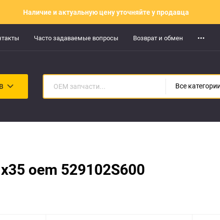
Наличие и актуальную цену уточняйте у продавца
нтакты
Часто задаваемые вопросы
Возврат и обмен
В
Все категори
 Ix35 oem 529102S600