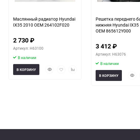
Маслянный радиатор Hyundai
Решетка переднего 
IX35 2010 OEM 264102F020
нижняя Hyundai IX35
OEM 865612Y000
2 730
₽
3 412
₽
Артикул: H63100
Артикул: H63076
В наличии
В наличии
Быстрый
Добавить
Добавить
В КОРЗИНУ
просмотр
в
к
Быст
В КОРЗИНУ
избранное
сравнению
прос