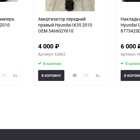
бампера
Амортизатор передний
Накладка
 2010
правый Hyundai IX35 2010
Hyundai 
OEM 546602Y610
877542S0
4 000
₽
6 000
Артикул: 62862
Артикул: 
В наличии
В налич
рый
Добавить
Добавить
Быстрый
Добавить
Добавить
В КОРЗИНУ
В КОРЗИ
мотр
в
к
просмотр
в
к
избранное
сравнению
избранное
сравнению