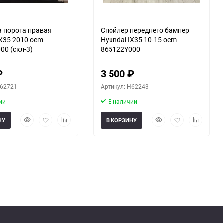
 порога правая
Спойлер переднего бампер
IX35 2010 oem
Hyundai IX35 10-15 oem
00 (скл-3)
865122Y000
₽
3 500
₽
H62721
Артикул: H62243
ии
В наличии
Быстрый
Добавить
Добавить
Быстрый
Добавить
Добавить
НУ
В КОРЗИНУ
просмотр
в
к
просмотр
в
к
избранное
сравнению
избранное
сравнени