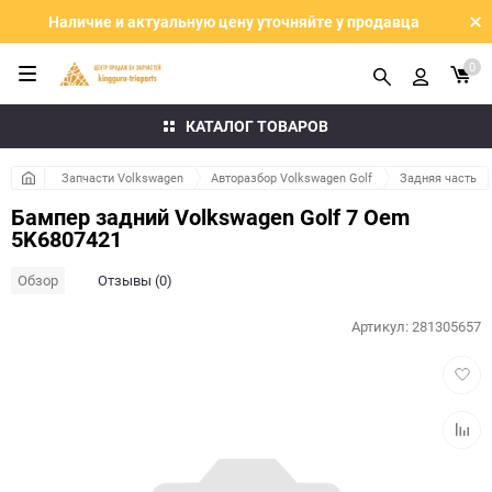
Наличие и актуальную цену уточняйте у продавца
0
КАТАЛОГ ТОВАРОВ
Запчасти Volkswagen
Авторазбор Volkswagen Golf
Задняя часть
Бампер задний Volkswagen Golf 7 Oem
5K6807421
Обзор
Отзывы (0)
Артикул:
281305657
Добав
в
избра
Добав
к
сравн