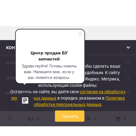
избранное
сравне
наверх
КОНТАКТЫ
Центр продаж БУ
запчастей
КОМПАНИЯ
Здравствуйте! Готовы помочь
Сайт использует cookie-файлы, чтобы сделать ваше
вам. Напишите мне, если у
пребывание на нем максимально удобным. К cайту
вас появятся вопросы.
ИНФОРМАЦИЯ
подключен сервис веб-аналитики Яндекс. Метрика,
использующий cookie-файлы.
Оставаясь на сайте, вы даёте свое
согласие на обработку
МЫ В СЕТИ
персональных данных
в порядке, указанном в
Политике
обработки персональных данных
.
Copyright © 2026
Принять
0
0
0
0