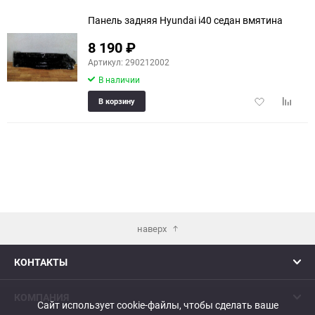
Панель задняя Hyundai i40 седан вмятина
8 190
₽
Артикул: 290212002
В наличии
Добавить
Добави
В корзину
в
к
избранное
сравне
наверх
КОНТАКТЫ
КОМПАНИЯ
Сайт использует cookie-файлы, чтобы сделать ваше