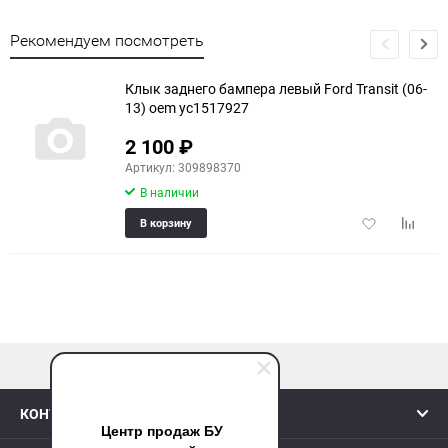
Рекомендуем посмотреть
Клык заднего бампера левый Ford Transit (06-
13) oem yc1517927
2 100
₽
Артикул: 309898370
В наличии
Добавить
Добави
В корзину
в
к
избранное
сравне
наверх
КОНТАКТЫ
Центр продаж БУ