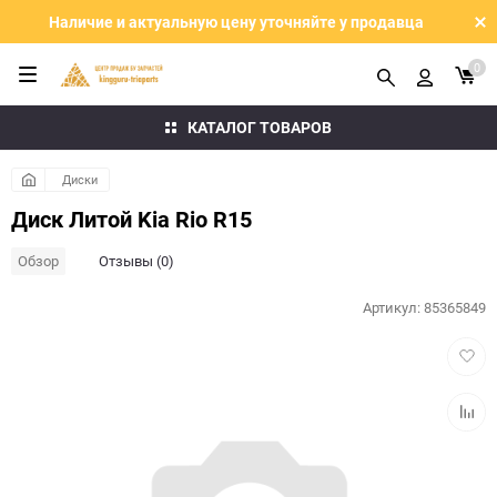
Наличие и актуальную цену уточняйте у продавца
0
КАТАЛОГ ТОВАРОВ
Диски
Диск Литой Kia Rio R15
Обзор
Отзывы (0)
Артикул:
85365849
Добав
в
избра
Добав
к
сравн